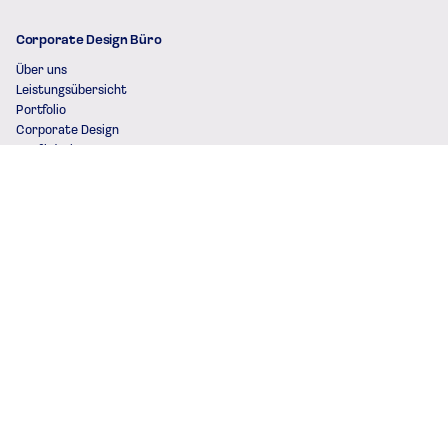
Corporate Design Büro
Über uns
Leistungsübersicht
Portfolio
Corporate Design
Grafikdesign
Webdesign
Printdesign
Logodesign
Präsentationsdesign
Vorlagen
Weiterführende Inhalte
Corporate Identity
Corporate Design Manual
Corporate Design Pakete
Firmenwebsite
Landingpage
Digitales Portfolio