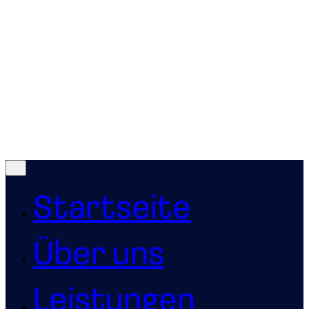
Drucksorten
Firmenpräsentationen
Logodesign
Office-Vorlagen
PORTFOLIO
Kontakt
© 2019-2026
creostudio®
Alle Rechte vorbehalten.
Impressum
|
Datenschutz
|
AAB
Referenzen
Startseite
Über uns
Leistungen